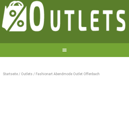
Startseite
/
Outlets
/
Fashionart Abendmode Outlet Offenbach