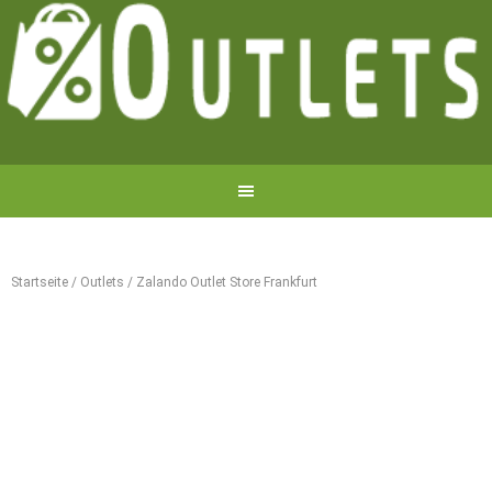
Startseite
/
Outlets
/
Zalando Outlet Store Frankfurt