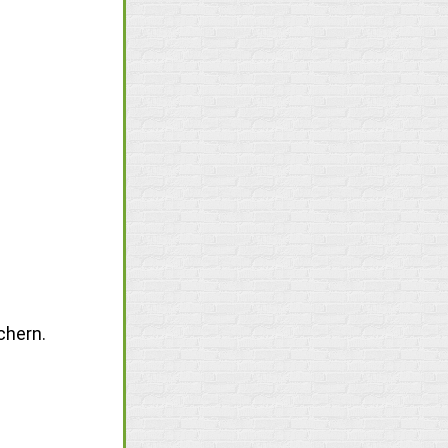
chern.