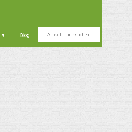
e ▼
Blog