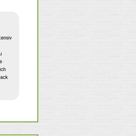
tensiv
u
e
ich
back