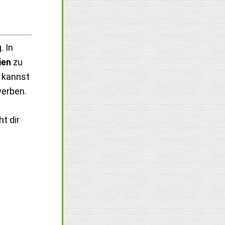
. In
ien
zu
u kannst
werben.
t dir