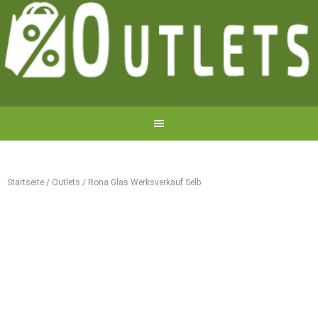
Startseite
/
Outlets
/
Rona Glas Werksverkauf Selb