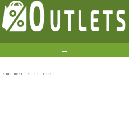
Startseite
/
Outlets
/
Frankonia