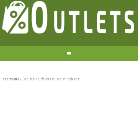
Startseite
/
Outlets
/
Schiesser Outlet Koblenz