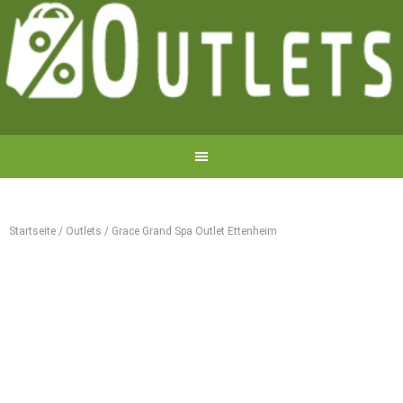
Startseite
/
Outlets
/
Grace Grand Spa Outlet Ettenheim