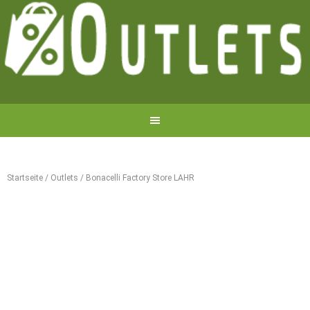
Startseite
/
Outlets
/
Bonacelli Factory Store LAHR