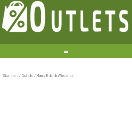
Startseite
/
Outlets
/
Harry-Betrieb Wiedemar