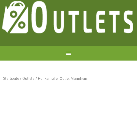
Startseite
/
Outlets
/
Hunkemöller Outlet Mannheim