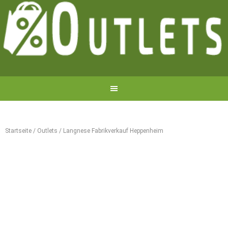
Startseite
/
Outlets
/
Langnese Fabrikverkauf Heppenheim