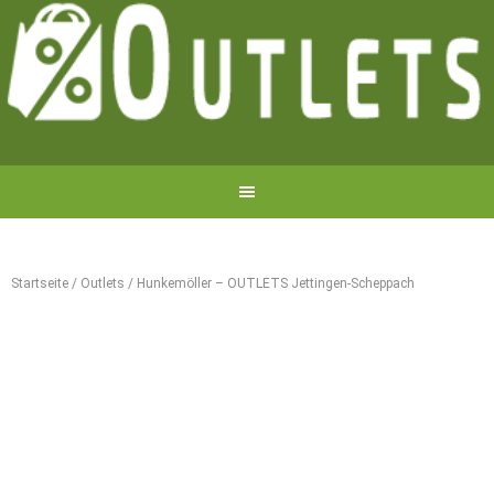
Startseite
/
Outlets
/
Hunkemöller – OUTLETS Jettingen-Scheppach