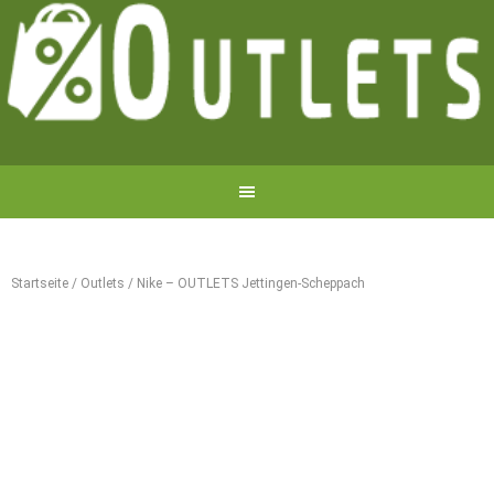
Startseite
/
Outlets
/
Nike – OUTLETS Jettingen-Scheppach