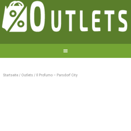
Startseite
/
Outlets
/
Il Profumo – Parsdorf City