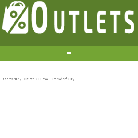
Startseite
/
Outlets
/
Puma – Parsdorf City