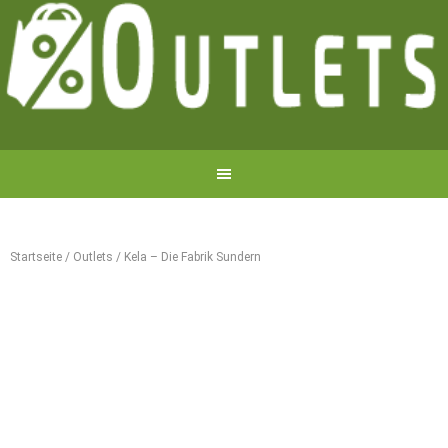
Startseite
/
Outlets
/
Kela – Die Fabrik Sundern