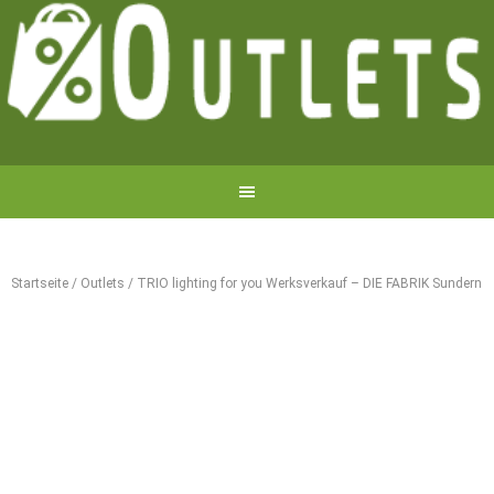
Startseite
/
Outlets
/
TRIO lighting for you Werksverkauf – DIE FABRIK Sundern