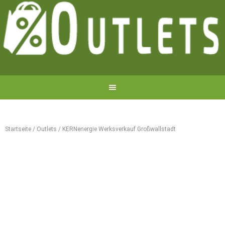
Startseite
/
Outlets
/
KERNenergie Werksverkauf Großwallstadt