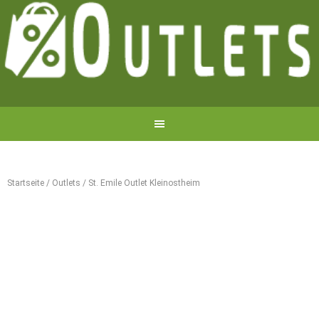
Startseite
/
Outlets
/
St. Emile Outlet Kleinostheim