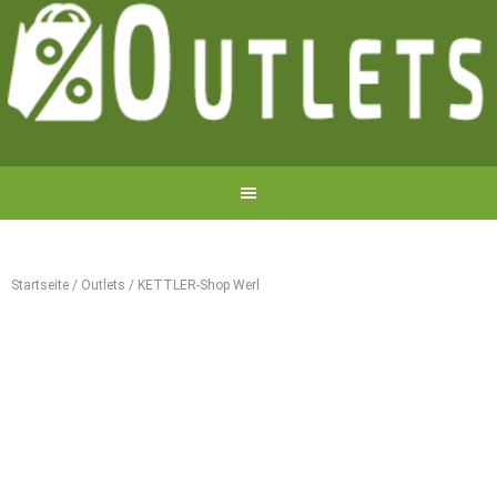
Startseite
/
Outlets
/
KETTLER-Shop Werl