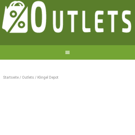
Startseite
/
Outlets
/
Klingel Depot