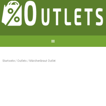
Startseite
/
Outlets
/
Märchenbraut Outlet