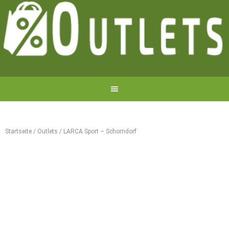
Startseite
/
Outlets
/
LARCA Sport – Schorndorf