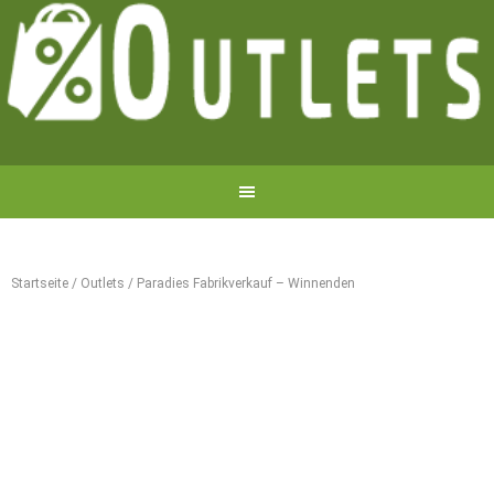
Startseite
/
Outlets
/
Paradies Fabrikverkauf – Winnenden