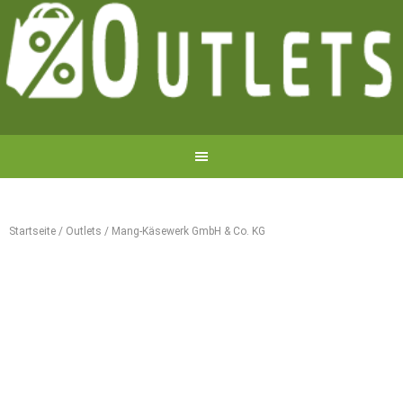
Startseite
/
Outlets
/
Mang-Käsewerk GmbH & Co. KG