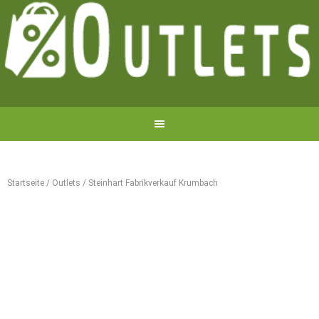
Startseite
/
Outlets
/
Steinhart Fabrikverkauf Krumbach