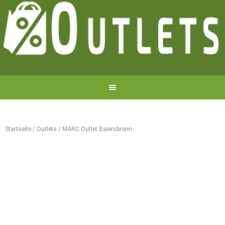
Startseite
/
Outlets
/
MARC Outlet Baiersbronn