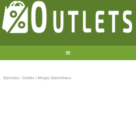
Startseite
/
Outlets
/
Minges Stammhaus