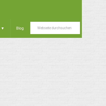
e ▼
Blog