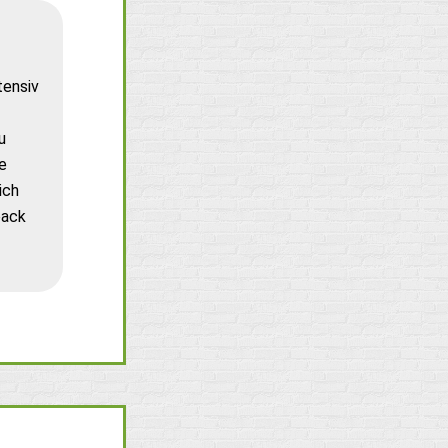
tensiv
u
e
ich
back