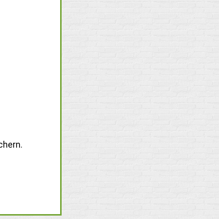
chern.