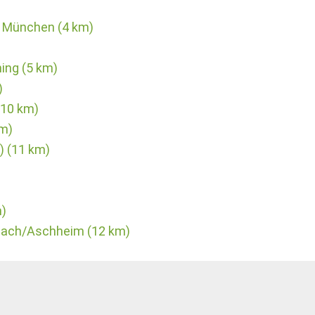
 München (4 km)
ing (5 km)
)
(10 km)
m)
) (11 km)
m)
rnach/Aschheim (12 km)