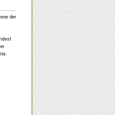
iner der
indest
ier
ite.