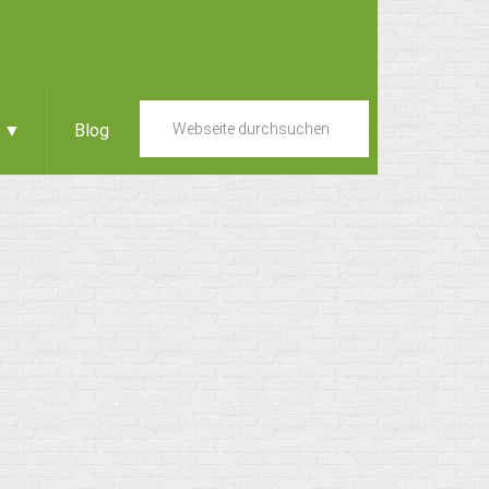
e ▼
Blog