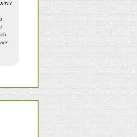
tensiv
u
e
ich
back