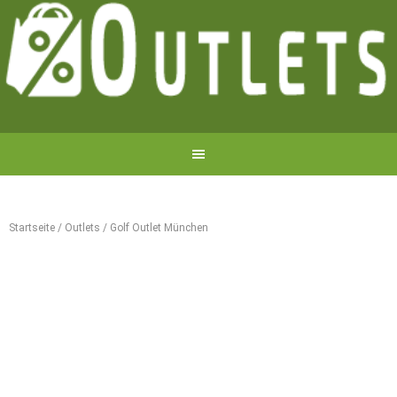
Startseite
/
Outlets
/
Golf Outlet München