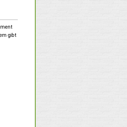
timent
em gibt