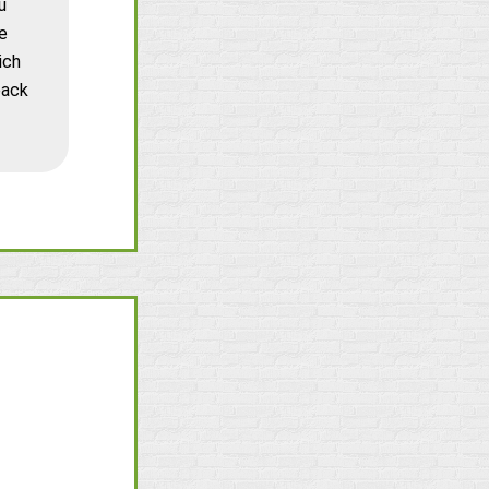
u
e
ich
back