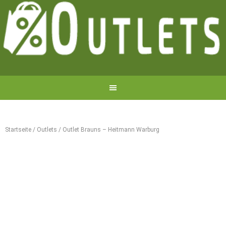
Startseite
/
Outlets
/
Outlet Brauns – Heitmann Warburg