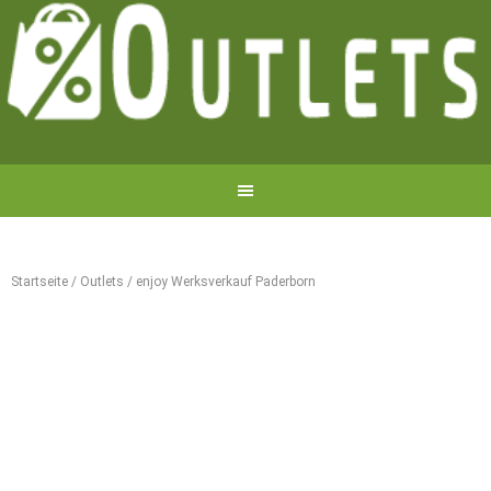
Startseite
/
Outlets
/
enjoy Werksverkauf Paderborn