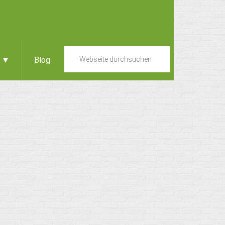
e ▼
Blog