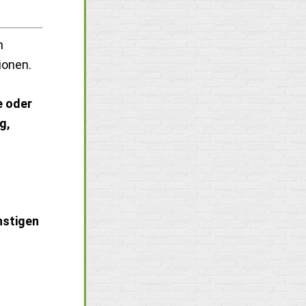
n
ionen.
e oder
g,
stigen