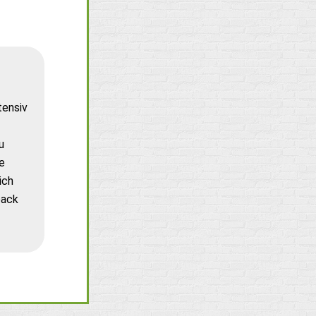
tensiv
u
e
ich
back