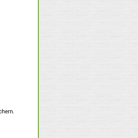
chern.