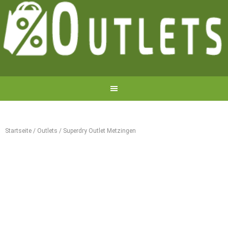
Startseite
/
Outlets
/
Superdry Outlet Metzingen