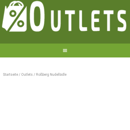
Startseite
/
Outlets
/
Roßberg Nudellädle