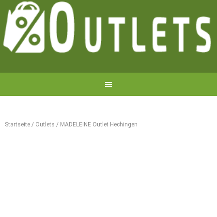
Startseite
/
Outlets
/
MADELEINE Outlet Hechingen