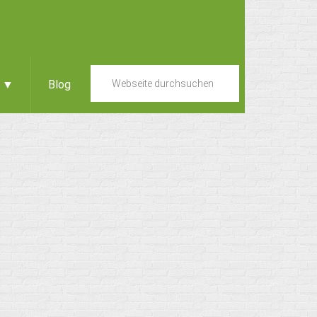
e ▼
Blog