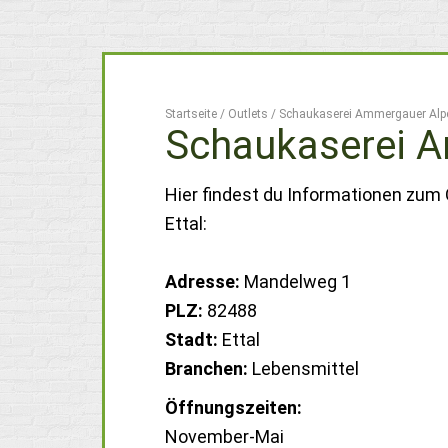
Startseite
/
Outlets
/
Schaukaserei Ammergauer Alp
Schaukaserei 
Hier findest du Informationen zum
Ettal:
Adresse:
Mandelweg 1
PLZ:
82488
Stadt:
Ettal
Branchen:
Lebensmittel
Öffnungszeiten:
November-Mai