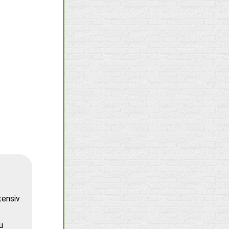
tensiv
u