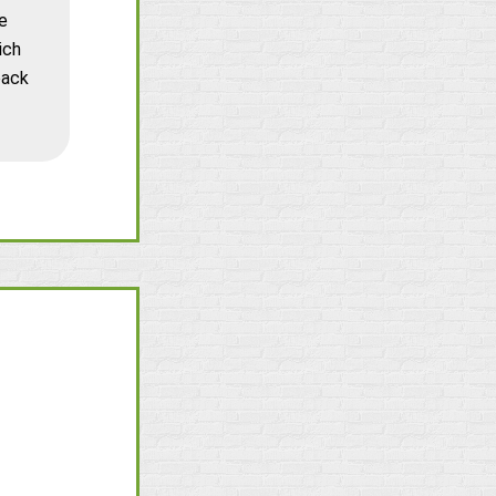
e
ich
back