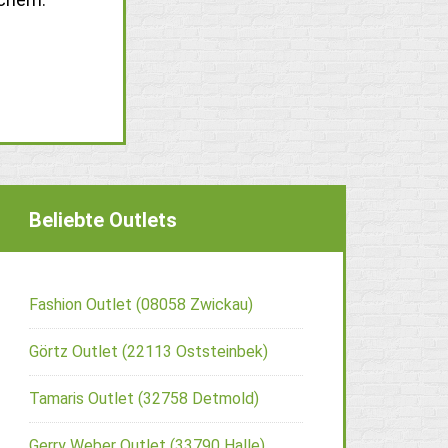
Beliebte Outlets
Fashion Outlet (08058 Zwickau)
Görtz Outlet (22113 Oststeinbek)
Tamaris Outlet (32758 Detmold)
Gerry Weber Outlet (33790 Halle)