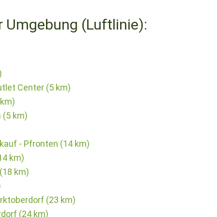
r Umgebung (Luftlinie):
)
tlet Center (5 km)
 km)
 (5 km)
kauf - Pfronten (14 km)
14 km)
(18 km)
)
ktoberdorf (23 km)
dorf (24 km)