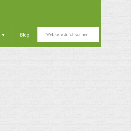
e ▼
Blog