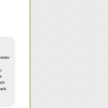
tensiv
u
e
ich
back