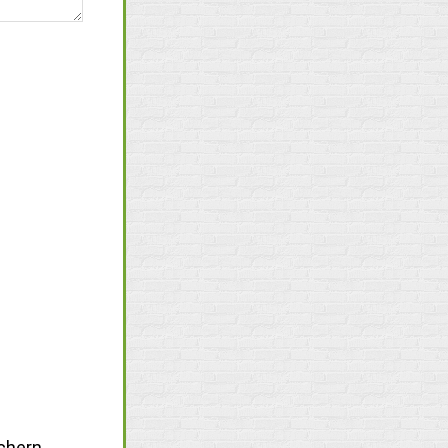
chern.