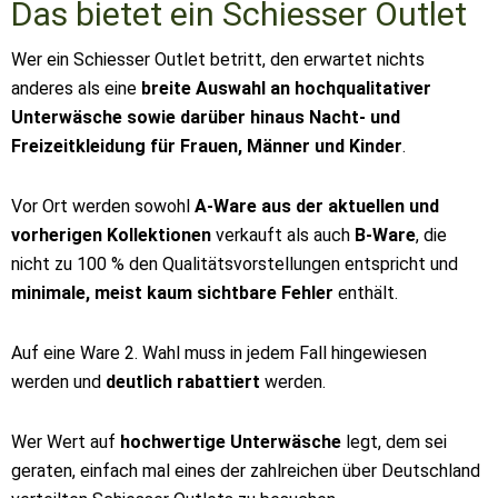
Das bietet ein Schiesser Outlet
Wer ein Schiesser Outlet betritt, den erwartet nichts
anderes als eine
breite Auswahl an hochqualitativer
Unterwäsche sowie darüber hinaus Nacht- und
Freizeitkleidung für Frauen, Männer und Kinder
.
Vor Ort werden sowohl
A-Ware aus der aktuellen und
vorherigen Kollektionen
verkauft als auch
B-Ware
, die
nicht zu 100 % den Qualitätsvorstellungen entspricht und
minimale, meist kaum sichtbare Fehler
enthält.
Auf eine Ware 2. Wahl muss in jedem Fall hingewiesen
werden und
deutlich rabattiert
werden.
Wer Wert auf
hochwertige Unterwäsche
legt, dem sei
geraten, einfach mal eines der zahlreichen über Deutschland