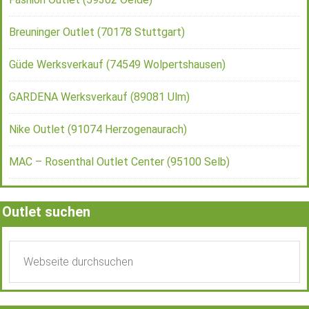
Breuninger Outlet (70178 Stuttgart)
Güde Werksverkauf (74549 Wolpertshausen)
GARDENA Werksverkauf (89081 Ulm)
Nike Outlet (91074 Herzogenaurach)
MAC – Rosenthal Outlet Center (95100 Selb)
Outlet suchen