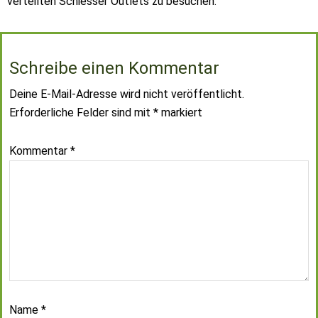
verteilten Schiesser Outlets zu besuchen.
Schreibe einen Kommentar
Deine E-Mail-Adresse wird nicht veröffentlicht.
Erforderliche Felder sind mit
*
markiert
Kommentar
*
Name
*