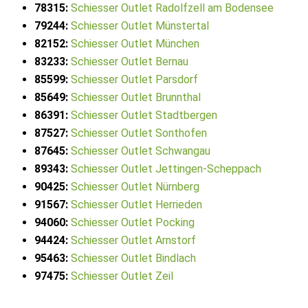
78315:
Schiesser Outlet Radolfzell am Bodensee
79244:
Schiesser Outlet Münstertal
82152:
Schiesser Outlet München
83233:
Schiesser Outlet Bernau
85599:
Schiesser Outlet Parsdorf
85649:
Schiesser Outlet Brunnthal
86391:
Schiesser Outlet Stadtbergen
87527:
Schiesser Outlet Sonthofen
87645:
Schiesser Outlet Schwangau
89343:
Schiesser Outlet Jettingen-Scheppach
90425:
Schiesser Outlet Nürnberg
91567:
Schiesser Outlet Herrieden
94060:
Schiesser Outlet Pocking
94424:
Schiesser Outlet Arnstorf
95463:
Schiesser Outlet Bindlach
97475:
Schiesser Outlet Zeil