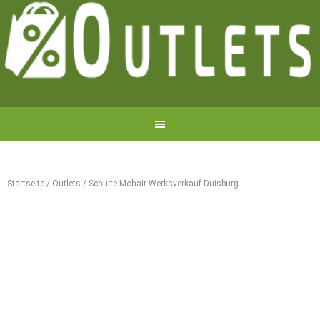
Startseite
/
Outlets
/
Schulte Mohair Werksverkauf Duisburg