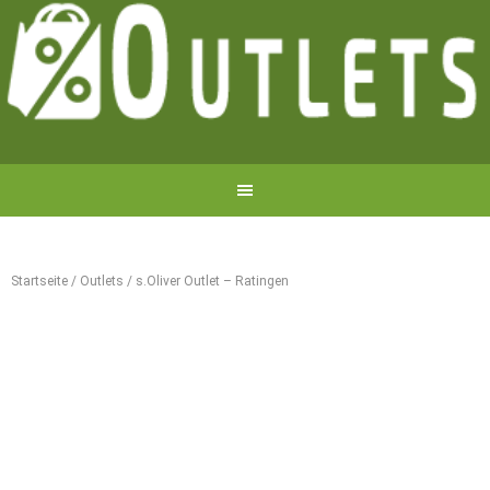
Startseite
/
Outlets
/
s.Oliver Outlet – Ratingen