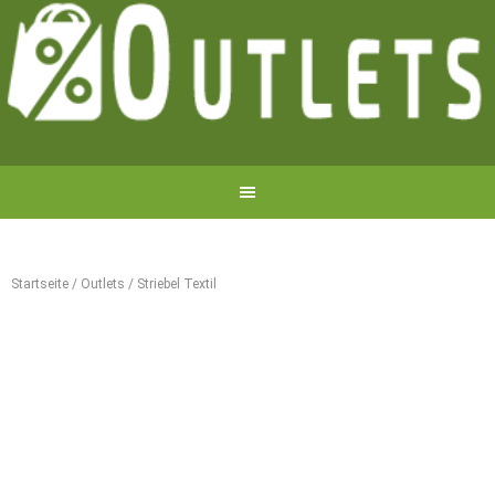
Startseite
/
Outlets
/
Striebel Textil