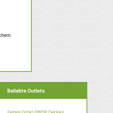
chern.
Beliebte Outlets
Fashion Outlet (08058 Zwickau)