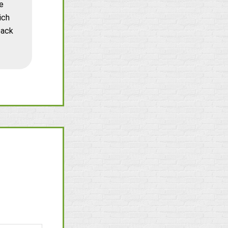
e
ich
back