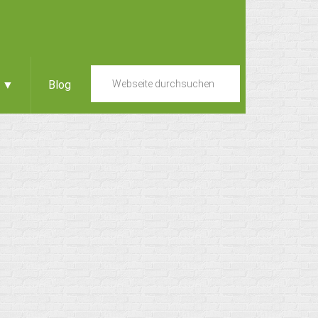
e ▼
Blog