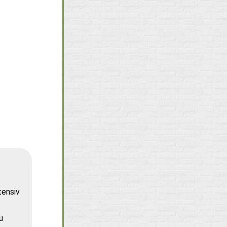
tensiv
u