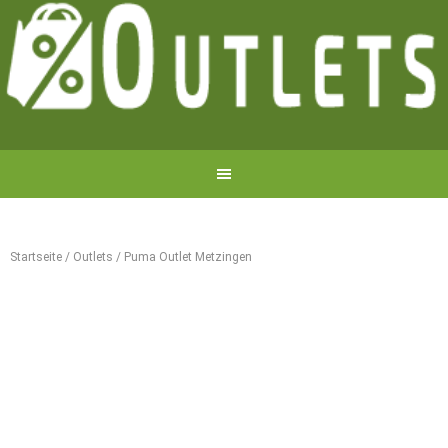
Startseite
/
Outlets
/
Puma Outlet Metzingen