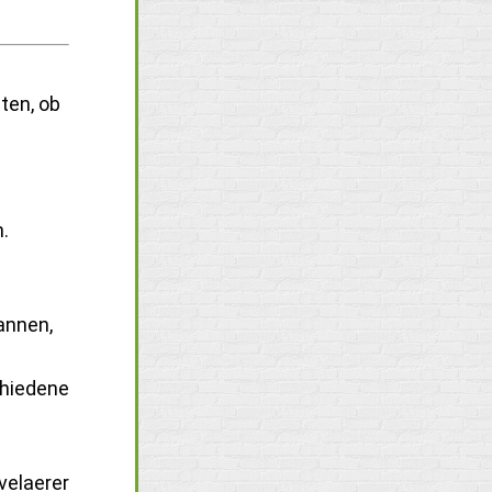
ten, ob
.
annen,
chiedene
velaerer