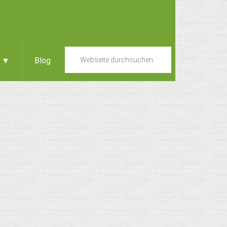
e ▼
Blog