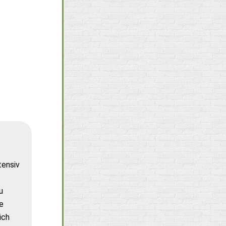
tensiv
u
e
ich