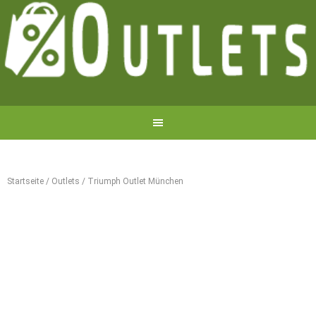
Startseite
/
Outlets
/
Triumph Outlet München