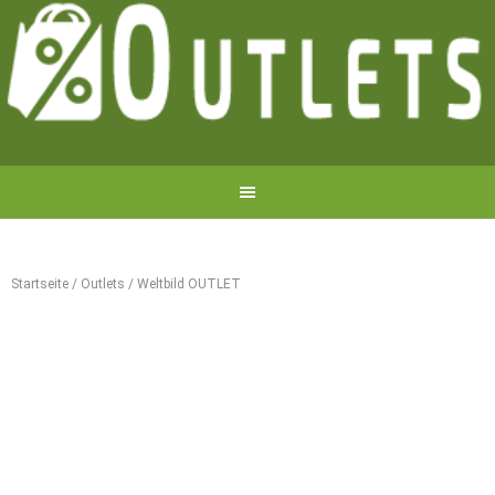
Startseite
/
Outlets
/
Weltbild OUTLET