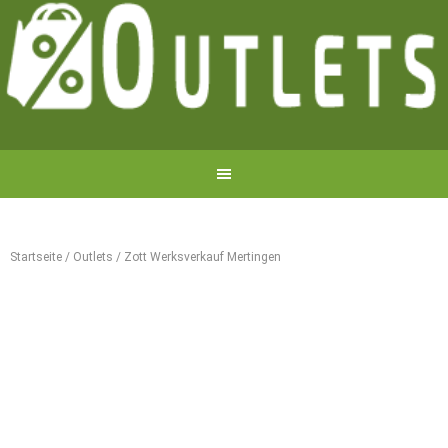
Startseite
/
Outlets
/
Zott Werksverkauf Mertingen